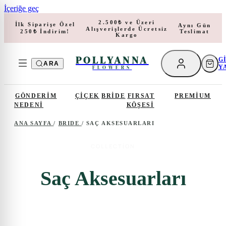
İçeriğe geç
2.500₺ ve Üzeri
İlk Siparişe Özel
Aynı Gün
Alışverişlerde Ücretsiz
Teslimat
250₺ İndirim!
Kargo
POLLYANNA
G
ARA
Y
FLOWERS
GÖNDERIM
ÇIÇEK
BRIDE
FIRSAT
PREMIUM
NEDENI
KÖŞESI
ANA SAYFA
/
BRIDE
/
SAÇ AKSESUARLARI
COLLECTION
Saç Aksesuarları