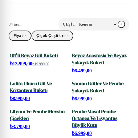
84 ürün
ÇEŞIT ·
Fiyat
Çiçek Çeşitleri
101'li Beyaz Gül Buketi
Beyaz Anastasia Ve Beyaz
SALE
Şakayık Buketi
₺13.999,00
₺19.999,00
₺6.499,00
Lolita Uhuru Gül Ve
Somon Güller Ve Pembe
Krizantem Buketi
Şakayık Buketi
₺8.999,00
₺6.999,00
Lilyum Ve Pembe Mevsim
Pembe Masal Pembe
Çicekleri
Ortanca Ve Lisyantus
Büyük Kutu
₺3.799,00
₺6.999,00