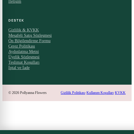
İletişim
DESTEK
Gizlilik & KVKK
Mesafeli Satış Sözleşmesi
Ön Bilgilendirme Formu
Çerez Politikası
Aydınlatma Metni
Üyelik Sözleşmesi
Teslimat Koşulları
İptal ve İade
© 2026 Pollyanna Flowers
Gizlilik Politikası
·
Kullanım Koşulları
·
KVKK