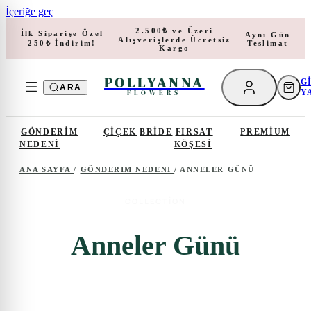
İçeriğe geç
2.500₺ ve Üzeri
İlk Siparişe Özel
Aynı Gün
Alışverişlerde Ücretsiz
Teslimat
250₺ İndirim!
Kargo
POLLYANNA
G
ARA
Y
FLOWERS
GÖNDERIM
ÇIÇEK
BRIDE
FIRSAT
PREMIUM
NEDENI
KÖŞESI
ANA SAYFA
/
GÖNDERIM NEDENI
/
ANNELER GÜNÜ
COLLECTION
Anneler Günü