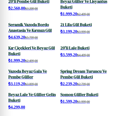
20'li Pembe Gül Buketi
Beyaz Güller Ve Lisyantus
SALE
SALE
Buketi
₺2.560,00
₺3.200,00
₺1.999,20
₺2.499,00
Seramik Vazoda Bordo
21 Lila Gül Buketi
SALE
SALE
Anastasia Ve Kırmızı Gül
₺3.199,20
₺3.999,00
₺4.639,20
₺5.799,00
Kır Çiçekleri Ve Beyaz Gül
20'li Lale Buketi
SALE
SALE
Buketi
₺3.599,20
₺4.499,00
₺1.999,20
₺2.499,00
Vazoda Beyaz Gala Ve
Spring Dream Turuncu Ve
SALE
SALE
Pembe Güller
Pembe Gül Buketi
₺3.119,20
₺2.239,20
₺3.899,00
₺2.799,00
Beyaz Lale Ve Güller Gelin
Somon Güller Buketi
SALE
Buketi
₺1.599,20
₺1.999,00
₺4.299,00