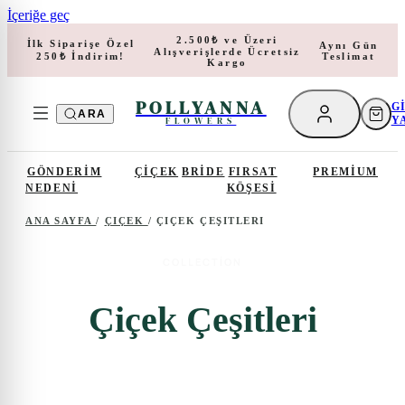
İçeriğe geç
2.500₺ ve Üzeri
İlk Siparişe Özel
Aynı Gün
Alışverişlerde Ücretsiz
Teslimat
250₺ İndirim!
Kargo
POLLYANNA
G
ARA
Y
FLOWERS
GÖNDERIM
ÇIÇEK
BRIDE
FIRSAT
PREMIUM
NEDENI
KÖŞESI
ANA SAYFA
/
ÇIÇEK
/
ÇIÇEK ÇEŞITLERI
COLLECTION
Çiçek Çeşitleri