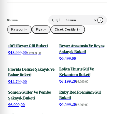
86 ürün
ÇEŞIT ·
Kategori
Fiyat
Çiçek Çeşitleri
101'li Beyaz Gül Buketi
Beyaz Anastasia Ve Beyaz
SALE
Şakayık Buketi
₺13.999,00
₺19.999,00
₺6.499,00
Lolita Uhuru Gül Ve
Florida Deluxe Şakayık Ve
SALE
Krizantem Buketi
Bahar Buketi
₺7.199,20
₺14.799,00
₺8.999,00
Somon Güller Ve Pembe
Ruby Red Premium Gül
SALE
Buketi
Şakayık Buketi
₺5.599,20
₺6.999,00
₺6.999,00