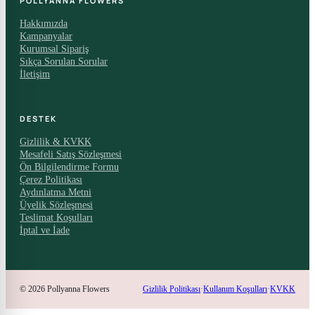
POLLYANNA FLOWERS
Hakkımızda
Kampanyalar
Kurumsal Sipariş
Sıkça Sorulan Sorular
İletişim
DESTEK
Gizlilik & KVKK
Mesafeli Satış Sözleşmesi
Ön Bilgilendirme Formu
Çerez Politikası
Aydınlatma Metni
Üyelik Sözleşmesi
Teslimat Koşulları
İptal ve İade
© 2026 Pollyanna Flowers
Gizlilik Politikası
·
Kullanım Koşulları
·
KVKK