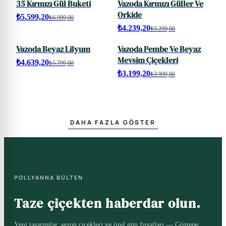
35 Kırmızı Gül Buketi
Vazoda Kırmızı Güller Ve
SALE
SALE
Orkide
₺5.599,20
₺6.999,00
₺4.239,20
₺5.299,00
Vazoda Beyaz Lilyum
Vazoda Pembe Ve Beyaz
SALE
SALE
Mevsim Çiçekleri
₺4.639,20
₺5.799,00
₺3.199,20
₺3.999,00
DAHA FAZLA GÖSTER
POLLYANNA BÜLTEN
Taze çiçekten haberdar olun.
Yeni tasarımlar, sezon çiçekleri ve özel gün fırsatları — Göztepe